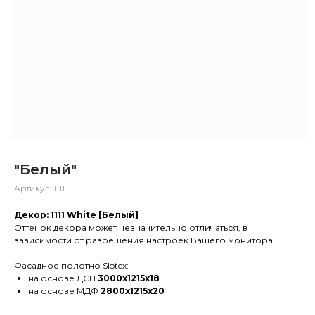
"Белый"
Артикул:
1111
Декор: 1111 White [Белый]
Оттенок декора может незначительно отличаться, в
зависимости от разрешения настроек Вашего монитора.
Фасадное полотно Slotex:
на основе ДСП
3000х1215х18
на основе МДФ
2800х1215х20