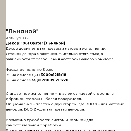
"Льняной"
Артикул:
1061
Декор: 1061 Oyster [Льняной]
Декор доступен в глянцевом и матовом исполнении.
Оттенок декора может незначительно отличаться, в
зависимости от разрешения настроек Вашего монитора.
Фасадное полотно Slotex:
на основе ДСП
3000х1215х18
на основе МДФ
2800х1215х20
Стандартное исполнение – пластик с лицевой стороны, с
обратной стороны – белая поверхность.
Опционально – пластик с двух сторон, где DUO X – для матовых
декоров, DUO Z – для глянцевых декоров.
Возможно приобрести листом и кромкой для
самостоятельной обработки.
Возможно заказать детали в кромке из полотна по вашим