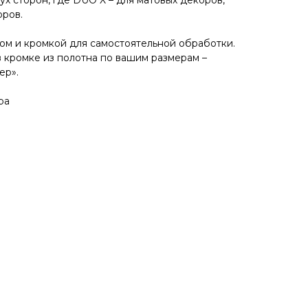
ух сторон, где DUO X – для матовых декоров,
оров.
м и кромкой для самостоятельной обработки.
в кромке из полотна по вашим размерам –
ер».
ра