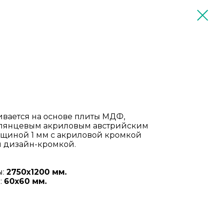
ивается на основе плиты МДФ,
лянцевым акриловым австрийским
олщиной 1 мм с акриловой кромкой
и дизайн-кромкой.
ы:
2750х1200 мм.
:
60х60 мм.