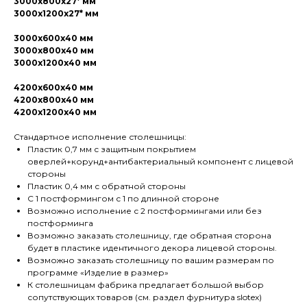
3000х800х27* мм
3000х1200х27* мм
3000х600х40 мм
3000х800х40 мм
3000х1200х40 мм
4200х600х40 мм
4200х800х40 мм
4200х1200х40 мм
Стандартное исполнение столешницы:
Пластик 0,7 мм с защитным покрытием
оверлей+корунд+антибактериальный компонент с лицевой
стороны
Пластик 0,4 мм с обратной стороны
С 1 постформингом с 1 по длинной стороне
Возможно исполнение с 2 постформингами или без
постформинга
Возможно заказать столешницу, где обратная сторона
будет в пластике идентичного декора лицевой стороны.
Возможно заказать столешницу по вашим размерам по
программе «Изделие в размер»
К столешницам фабрика предлагает большой выбор
сопутствующих товаров (см. раздел фурнитура slotex)