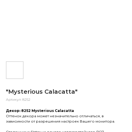
"Mysterious Calacatta"
Артикул:
8252
Декор: 8252 Mysterious Calacatta
Оттенок декора может незначительно отличаться, в
зависимости от разрешения настроек Вашего монитора.
Столешница Slotex на основе невлагостойкого ДСП.